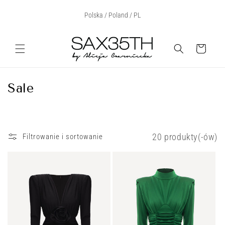
Przejdź
Select Your Region:
Polska / Poland / PL
do treści
Koszyk
K
Sale
o
l
e
20 produkty(-ów)
Filtrowanie i sortowanie
k
c
j
a
: