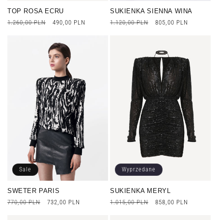
TOP ROSA ECRU
SUKIENKA SIENNA WINA
Cena
1.260,00 PLN
Cena
490,00 PLN
Cena
1.120,00 PLN
Cena
805,00 PLN
regularna
promocyjna
regularna
promocyjna
Sale
Wyprzedane
SWETER PARIS
SUKIENKA MERYL
Cena
770,00 PLN
Cena
732,00 PLN
Cena
1.015,00 PLN
Cena
858,00 PLN
regularna
promocyjna
regularna
promocyjna