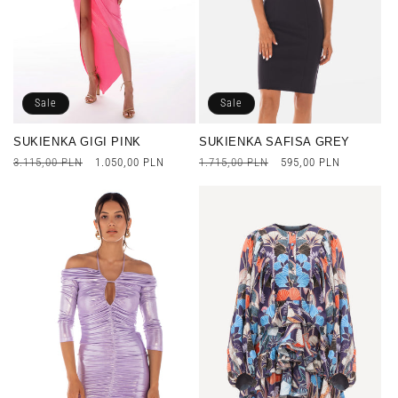
Sale
Sale
SUKIENKA GIGI PINK
SUKIENKA SAFISA GREY
Cena
3.115,00 PLN
Cena
1.050,00 PLN
Cena
1.715,00 PLN
Cena
595,00 PLN
regularna
promocyjna
regularna
promocyjna