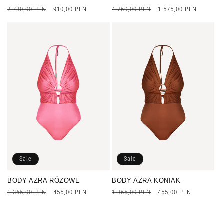
Cena
2.730,00 PLN
Cena
910,00 PLN
Cena
4.760,00 PLN
Cena
1.575,00 PLN
regularna
promocyjna
regularna
promocyjna
Sale
Sale
BODY AZRA RÓŻOWE
BODY AZRA KONIAK
Cena
1.365,00 PLN
Cena
455,00 PLN
Cena
1.365,00 PLN
Cena
455,00 PLN
regularna
promocyjna
regularna
promocyjna