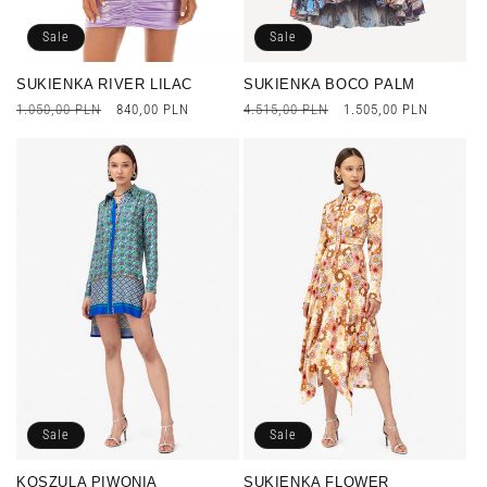
Sale
Sale
SUKIENKA RIVER LILAC
SUKIENKA BOCO PALM
Cena
1.050,00 PLN
Cena
840,00 PLN
Cena
4.515,00 PLN
Cena
1.505,00 PLN
regularna
promocyjna
regularna
promocyjna
Sale
Sale
KOSZULA PIWONIA
SUKIENKA FLOWER