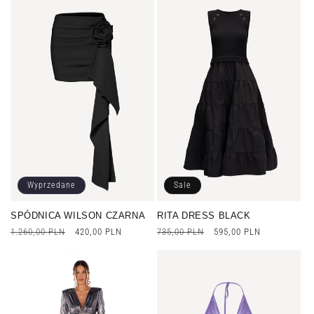
Wyprzedane
Sale
SPÓDNICA WILSON CZARNA
RITA DRESS BLACK
Cena
1.260,00 PLN
Cena
420,00 PLN
Cena
735,00 PLN
Cena
595,00 PLN
regularna
promocyjna
regularna
promocyjna