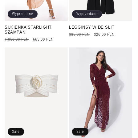
Wyprzedane
Wyprzedane
SUKIENKA STARLIGHT
LEGGINSY WIDE SLIT
SZAMPAN
Cena
385,00 PLN
Cena
326,00 PLN
Cena
1.050,00 PLN
Cena
665,00 PLN
regularna
promocyjna
regularna
promocyjna
Sale
Sale