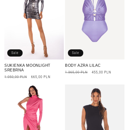
Sale
Sale
SUKIENKA MOONLIGHT
BODY AZRA LILAC
SREBRNA
Cena
1.365,00 PLN
Cena
455,00 PLN
Cena
1.050,00 PLN
Cena
665,00 PLN
regularna
promocyjna
regularna
promocyjna