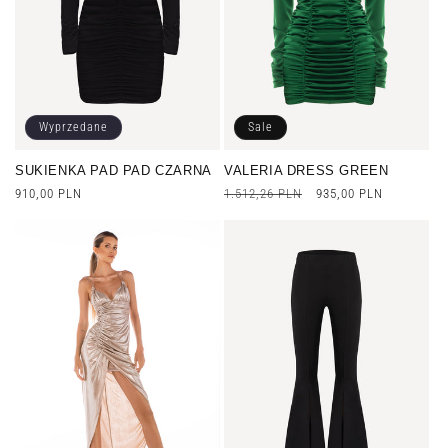
Wyprzedane
Sale
SUKIENKA PAD PAD CZARNA
VALERIA DRESS GREEN
Cena
910,00 PLN
Cena
1.512,26 PLN
Cena
935,00 PLN
regularna
regularna
promocyjna